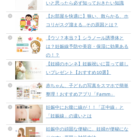
いと思ったら必ず知っておきたい知識
【お部屋を快適に】狭い、散らかる、ホ
コリがスグ溜まる…その原因とは？
【ウソ？本当？】シラノール誘導体と
は？妊娠線予防や美容・保湿に効果ある
の！？
【妊婦のホンネ】妊娠祝いに貰って嬉し
いプレゼント【おすすめ10選】
赤ちゃん、子どもの写真をスマホで簡単
整理！おすすめアプリ「Famm」
妊娠中にお腹に線が！！「正中線」と
「妊娠線」の違いとは
妊娠中の頑固な便秘に。妊婦が便秘にな