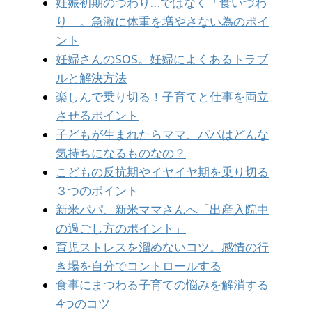
妊娠初期のつわり…ではなく「食いづわ
り」。急激に体重を増やさない為のポイ
ント
妊婦さんのSOS。妊婦によくあるトラブ
ルと解決方法
楽しんで乗り切る！子育てと仕事を両立
させるポイント
子どもが生まれたらママ、パパはどんな
気持ちになるものなの？
こどもの反抗期やイヤイヤ期を乗り切る
３つのポイント
新米パパ、新米ママさんへ「出産入院中
の過ごし方のポイント」
育児ストレスを溜めないコツ。感情の行
き場を自分でコントロールする
食事にまつわる子育ての悩みを解消する
4つのコツ