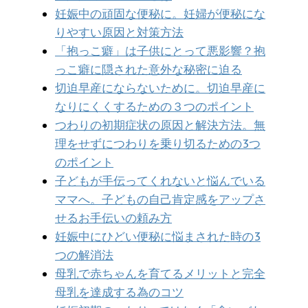
妊娠中の頑固な便秘に。妊婦が便秘にな
りやすい原因と対策方法
「抱っこ癖」は子供にとって悪影響？抱
っこ癖に隠された意外な秘密に迫る
切迫早産にならないために。切迫早産に
なりにくくするための３つのポイント
つわりの初期症状の原因と解決方法。無
理をせずにつわりを乗り切るための3つ
のポイント
子どもが手伝ってくれないと悩んでいる
ママへ。子どもの自己肯定感をアップさ
せるお手伝いの頼み方
妊娠中にひどい便秘に悩まされた時の3
つの解消法
母乳で赤ちゃんを育てるメリットと完全
母乳を達成する為のコツ