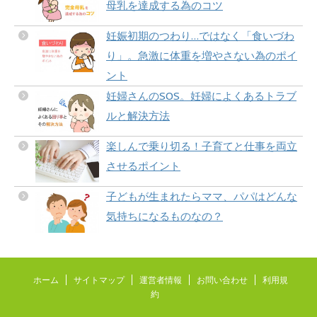
母乳を達成する為のコツ
妊娠初期のつわり…ではなく「食いづわ
り」。急激に体重を増やさない為のポイ
ント
妊婦さんのSOS。妊婦によくあるトラブ
ルと解決方法
楽しんで乗り切る！子育てと仕事を両立
させるポイント
子どもが生まれたらママ、パパはどんな
気持ちになるものなの？
ホーム
サイトマップ
運営者情報
お問い合わせ
利用規
約