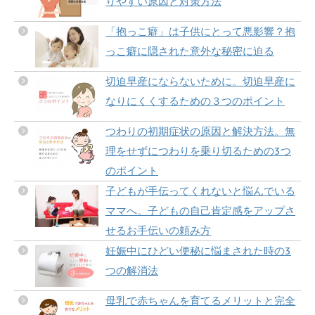
りやすい原因と対策方法
「抱っこ癖」は子供にとって悪影響？抱
っこ癖に隠された意外な秘密に迫る
切迫早産にならないために。切迫早産に
なりにくくするための３つのポイント
つわりの初期症状の原因と解決方法。無
理をせずにつわりを乗り切るための3つ
のポイント
子どもが手伝ってくれないと悩んでいる
ママへ。子どもの自己肯定感をアップさ
せるお手伝いの頼み方
妊娠中にひどい便秘に悩まされた時の3
つの解消法
母乳で赤ちゃんを育てるメリットと完全