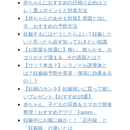
赤ちゃんにおすすめの日焼け止めはコ
レ！選ぶポイントと対策方法
【赤ちゃんのあせも対策】原因と治し
方、おすすめの予防方法
妊娠するにはどうしたらよい？妊娠した
いと思ったら必ず知っておきたい知識
【お部屋を快適に】狭い、散らかる、ホ
コリがスグ溜まる…その原因とは？
【ウソ？本当？】シラノール誘導体と
は？妊娠線予防や美容・保湿に効果ある
の！？
【妊婦のホンネ】妊娠祝いに貰って嬉し
いプレゼント【おすすめ10選】
赤ちゃん、子どもの写真をスマホで簡単
整理！おすすめアプリ「Famm」
妊娠中にお腹に線が！！「正中線」と
「妊娠線」の違いとは