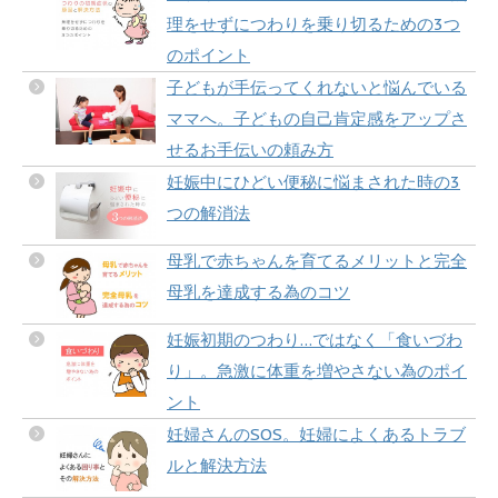
理をせずにつわりを乗り切るための3つ
のポイント
子どもが手伝ってくれないと悩んでいる
ママへ。子どもの自己肯定感をアップさ
せるお手伝いの頼み方
妊娠中にひどい便秘に悩まされた時の3
つの解消法
母乳で赤ちゃんを育てるメリットと完全
母乳を達成する為のコツ
妊娠初期のつわり…ではなく「食いづわ
り」。急激に体重を増やさない為のポイ
ント
妊婦さんのSOS。妊婦によくあるトラブ
ルと解決方法