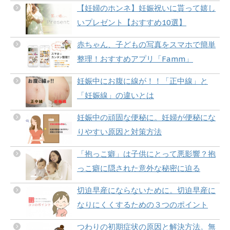
【妊婦のホンネ】妊娠祝いに貰って嬉し
いプレゼント【おすすめ10選】
赤ちゃん、子どもの写真をスマホで簡単
整理！おすすめアプリ「Famm」
妊娠中にお腹に線が！！「正中線」と
「妊娠線」の違いとは
妊娠中の頑固な便秘に。妊婦が便秘にな
りやすい原因と対策方法
「抱っこ癖」は子供にとって悪影響？抱
っこ癖に隠された意外な秘密に迫る
切迫早産にならないために。切迫早産に
なりにくくするための３つのポイント
つわりの初期症状の原因と解決方法。無