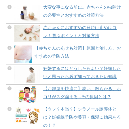
大変な事になる前に。赤ちゃんの虫除け
の必要性とおすすめの対策方法
赤ちゃんにおすすめの日焼け止めはコ
レ！選ぶポイントと対策方法
【赤ちゃんのあせも対策】原因と治し方、お
すすめの予防方法
妊娠するにはどうしたらよい？妊娠した
いと思ったら必ず知っておきたい知識
【お部屋を快適に】狭い、散らかる、ホ
コリがスグ溜まる…その原因とは？
【ウソ？本当？】シラノール誘導体と
は？妊娠線予防や美容・保湿に効果ある
の！？